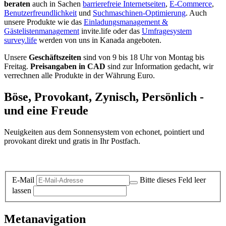
beraten
auch in Sachen
barrierefreie Internetseiten
,
E-Commerce
,
Benutzerfreundlichkeit
und
Suchmaschinen-Optimierung
. Auch
unsere Produkte wie das
Einladungsmanagement &
Gästelistenmanagement
invite.life oder das
Umfragesystem
survey.life
werden von uns in Kanada angeboten.
Unsere
Geschäftszeiten
sind von 9 bis 18 Uhr von Montag bis
Freitag.
Preisangaben in CAD
sind zur Information gedacht, wir
verrechnen alle Produkte in der Währung Euro.
Böse, Provokant, Zynisch, Persönlich -
und eine Freude
Neuigkeiten aus dem Sonnensystem von echonet, pointiert und
provokant direkt und gratis in Ihr Postfach.
Datenschutz-Information zum Newsletter
E-Mail
Bitte dieses Feld leer
lassen
Metanavigation