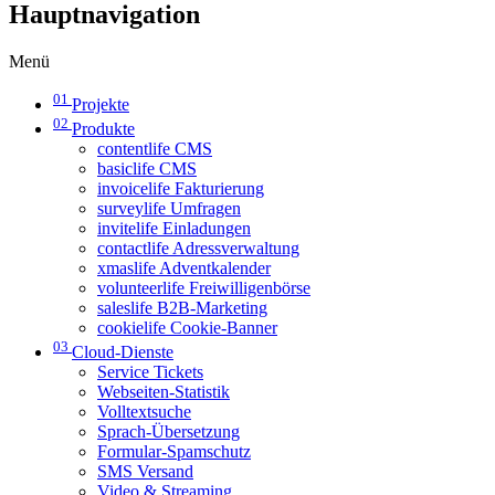
Hauptnavigation
Menü
01
Projekte
02
Produkte
contentlife CMS
basiclife CMS
invoicelife Fakturierung
surveylife Umfragen
invitelife Einladungen
contactlife Adressverwaltung
xmaslife Adventkalender
volunteerlife Freiwilligenbörse
saleslife B2B-Marketing
cookielife Cookie-Banner
03
Cloud-Dienste
Service Tickets
Webseiten-Statistik
Volltextsuche
Sprach-Übersetzung
Formular-Spamschutz
SMS Versand
Video & Streaming