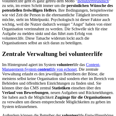
volunteer.life geht es ganz getreu dem Motto "
Benutzerfreundlich
"
zu sein, im ersten Schritt immer um die
persönlichen Wünsche des
potentiellen freiwilligen Helfers
. Ihre Bedingungen, beispielsweise
wie viel Zeit die Person in die ehrenamtliche Tätigkeit investieren
möchte, steht im Mittelpunkt. Psychologisch ist dieser Faktor auch
wichtig, weil die Nutzer dadurch weniger "Angst" haben von einer
Organisation vereinnahmt zu werden. Die Schwelle sich für eine
Aufgabe zu melden sinkt und das führt zum Erfolg von
volunteer.life. Diese Tatsache widerum lockt auch die
Organisationen selbst an sich daran zu beteiligen.
Zentrale Verwaltung bei
volunteer
life
Im Hintergrund agiert im System
volunteer
life das
Content-
Management-System
content
life von echonet
. Die zentrale
Verwaltung erlaubt es den jeweiligen Betreibern der Börse, die
meistens selbst keine Organisation sind sondern eher im Bereich von
Behörden und öffenltichen Einrichtungen zu finden sind. Sie
können über das CMS zentral
Statistiken
einsehen über den
Verlauf von Bewerbungen
, neuen Aufgaben und Rückmeldungen.
Sie haben auch die Möglichkeit
Zugänge für die Organisationen
zu verwalten um diesen entsprechende Möglichkeiten zu geben im
System teilzunehmen.
Außerdem können die Betreiber der
volunteer
life-Freiwilligenbörse