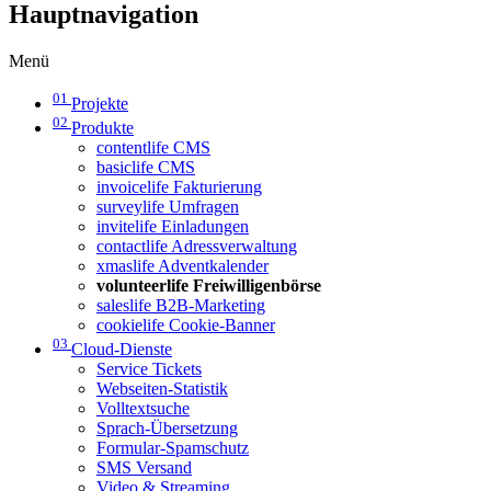
Hauptnavigation
Menü
01
Projekte
02
Produkte
contentlife CMS
basiclife CMS
invoicelife Fakturierung
surveylife Umfragen
invitelife Einladungen
contactlife Adressverwaltung
xmaslife Adventkalender
volunteerlife Freiwilligenbörse
saleslife B2B-Marketing
cookielife Cookie-Banner
03
Cloud-Dienste
Service Tickets
Webseiten-Statistik
Volltextsuche
Sprach-Übersetzung
Formular-Spamschutz
SMS Versand
Video & Streaming