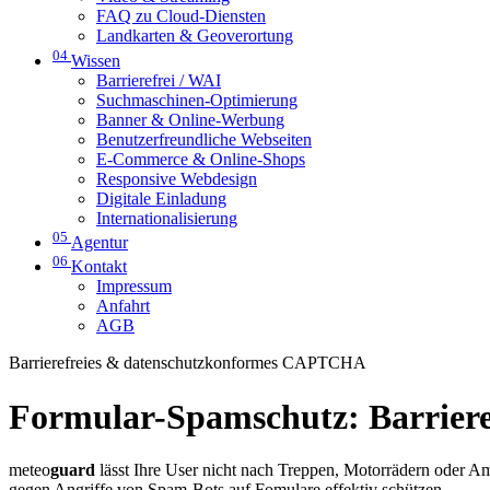
FAQ zu Cloud-Diensten
Landkarten & Geoverortung
04
Wissen
Barrierefrei / WAI
Suchmaschinen-Optimierung
Banner & Online-Werbung
Benutzerfreundliche Webseiten
E-Commerce & Online-Shops
Responsive Webdesign
Digitale Einladung
Internationalisierung
05
Agentur
06
Kontakt
Impressum
Anfahrt
AGB
Barrierefreies & datenschutzkonformes CAPTCHA
Formular-Spamschutz: Barrie
meteo
guard
lässt Ihre User nicht nach Treppen, Motorrädern oder A
gegen Angriffe von Spam-Bots auf Fomulare effektiv schützen.