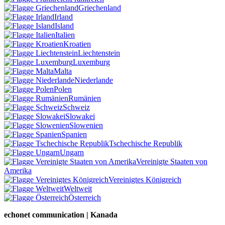
Griechenland
Irland
Island
Italien
Kroatien
Liechtenstein
Luxemburg
Malta
Niederlande
Polen
Rumänien
Schweiz
Slowakei
Slowenien
Spanien
Tschechische Republik
Ungarn
Vereinigte Staaten von
Amerika
Vereinigtes Königreich
Weltweit
Österreich
echonet communication | Kanada