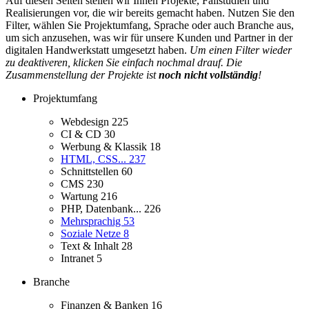
Auf diesen Seiten stellen wir Ihnen Projekte, Fallstudien und
Realisierungen vor, die wir bereits gemacht haben. Nutzen Sie den
Filter, wählen Sie Projektumfang, Sprache oder auch Branche aus,
um sich anzusehen, was wir für unsere Kunden und Partner in der
digitalen Handwerkstatt umgesetzt haben.
Um einen Filter wieder
zu deaktiveren, klicken Sie einfach nochmal drauf. Die
Zusammenstellung der Projekte ist
noch nicht vollständig
!
Projektumfang
Webdesign
225
CI & CD
30
Werbung & Klassik
18
HTML, CSS...
237
Schnittstellen
60
CMS
230
Wartung
216
PHP, Datenbank...
226
Mehrsprachig
53
Soziale Netze
8
Text & Inhalt
28
Intranet
5
Branche
Finanzen & Banken
16