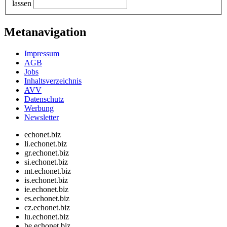
lassen
Metanavigation
Impressum
AGB
Jobs
Inhaltsverzeichnis
AVV
Datenschutz
Werbung
Newsletter
echonet.biz
li.echonet.biz
gr.echonet.biz
si.echonet.biz
mt.echonet.biz
is.echonet.biz
ie.echonet.biz
es.echonet.biz
cz.echonet.biz
lu.echonet.biz
be.echonet.biz