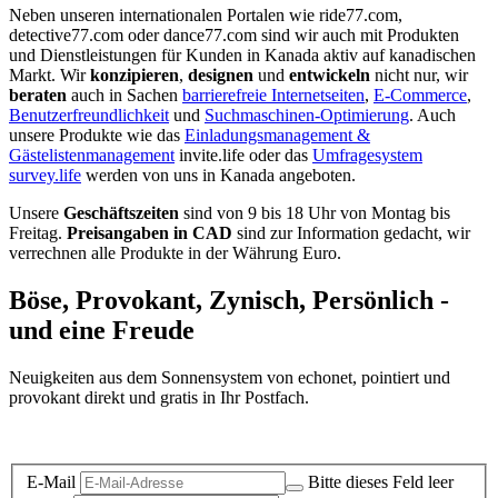
Neben unseren internationalen Portalen wie ride77.com,
detective77.com oder dance77.com sind wir auch mit Produkten
und Dienstleistungen für Kunden in Kanada aktiv auf kanadischen
Markt. Wir
konzipieren
,
designen
und
entwickeln
nicht nur, wir
beraten
auch in Sachen
barrierefreie Internetseiten
,
E-Commerce
,
Benutzerfreundlichkeit
und
Suchmaschinen-Optimierung
. Auch
unsere Produkte wie das
Einladungsmanagement &
Gästelistenmanagement
invite.life oder das
Umfragesystem
survey.life
werden von uns in Kanada angeboten.
Unsere
Geschäftszeiten
sind von 9 bis 18 Uhr von Montag bis
Freitag.
Preisangaben in CAD
sind zur Information gedacht, wir
verrechnen alle Produkte in der Währung Euro.
Böse, Provokant, Zynisch, Persönlich -
und eine Freude
Neuigkeiten aus dem Sonnensystem von echonet, pointiert und
provokant direkt und gratis in Ihr Postfach.
Datenschutz-Information zum Newsletter
E-Mail
Bitte dieses Feld leer