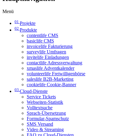
Menü
01
Projekte
02
Produkte
contentlife CMS
basiclife CMS
invoicelife Fakturierung
surveylife Umfragen
invitelife Einladungen
contactlife Adressverwaltung
xmaslife Adventkalender
volunteerlife Freiwilligenbörse
saleslife B2B-Marketing
cookielife Cookie-Banner
03
Cloud-Dienste
Service Tickets
Webseiten-Statistik
Volltextsuche
Sprach-Übersetzung
Formular-Spamschutz
SMS Versand
Video & Streaming
FAQ zu Cloud-Diensten