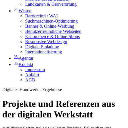
Landkarten & Geoverortung
04
Wissen
Barrierefrei / WAI
Suchmaschinen-Optimierung
Banner & Online-Werbung
Benutzerfreundliche Webseiten
E-Commerce & Online-Shops
Responsive Webdesign
Digitale Einladung
Internationalisierung
05
Agentur
06
Kontakt
Impressum
Anfahrt
AGB
Digitales Handwerk - Ergebnisse
Projekte und Referenzen aus
der digitalen Werkstatt