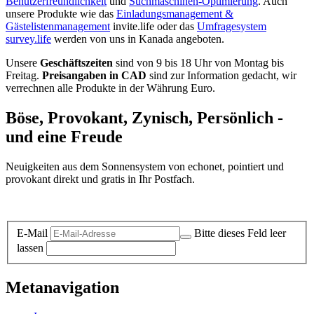
Benutzerfreundlichkeit
und
Suchmaschinen-Optimierung
. Auch
unsere Produkte wie das
Einladungsmanagement &
Gästelistenmanagement
invite.life oder das
Umfragesystem
survey.life
werden von uns in Kanada angeboten.
Unsere
Geschäftszeiten
sind von 9 bis 18 Uhr von Montag bis
Freitag.
Preisangaben in CAD
sind zur Information gedacht, wir
verrechnen alle Produkte in der Währung Euro.
Böse, Provokant, Zynisch, Persönlich -
und eine Freude
Neuigkeiten aus dem Sonnensystem von echonet, pointiert und
provokant direkt und gratis in Ihr Postfach.
Datenschutz-Information zum Newsletter
E-Mail
Bitte dieses Feld leer
lassen
Metanavigation