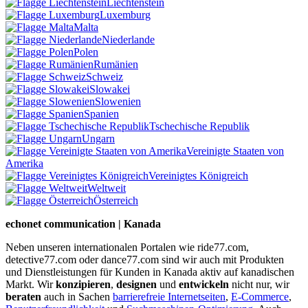
Liechtenstein
Luxemburg
Malta
Niederlande
Polen
Rumänien
Schweiz
Slowakei
Slowenien
Spanien
Tschechische Republik
Ungarn
Vereinigte Staaten von
Amerika
Vereinigtes Königreich
Weltweit
Österreich
echonet communication | Kanada
Neben unseren internationalen Portalen wie ride77.com,
detective77.com oder dance77.com sind wir auch mit Produkten
und Dienstleistungen für Kunden in Kanada aktiv auf kanadischen
Markt. Wir
konzipieren
,
designen
und
entwickeln
nicht nur, wir
beraten
auch in Sachen
barrierefreie Internetseiten
,
E-Commerce
,