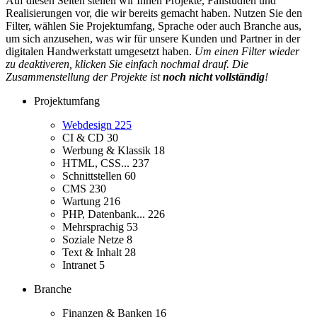
Auf diesen Seiten stellen wir Ihnen Projekte, Fallstudien und
Realisierungen vor, die wir bereits gemacht haben. Nutzen Sie den
Filter, wählen Sie Projektumfang, Sprache oder auch Branche aus,
um sich anzusehen, was wir für unsere Kunden und Partner in der
digitalen Handwerkstatt umgesetzt haben.
Um einen Filter wieder
zu deaktiveren, klicken Sie einfach nochmal drauf. Die
Zusammenstellung der Projekte ist
noch nicht vollständig
!
Projektumfang
Webdesign
225
CI & CD
30
Werbung & Klassik
18
HTML, CSS...
237
Schnittstellen
60
CMS
230
Wartung
216
PHP, Datenbank...
226
Mehrsprachig
53
Soziale Netze
8
Text & Inhalt
28
Intranet
5
Branche
Finanzen & Banken
16