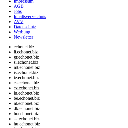
Impressum
AGB
Jobs
Inhaltsverzeichnis
AVV
Datenschutz
Werbung
Newsletter
echonet.biz
li.echonet.biz
gr.echonet.biz
si.echonet.biz
mt.echonet.biz
is.echonet.biz
ie.echonet.biz
es.echonet.biz
cz.echonet.biz
lu.echonet.biz
be.echonet.biz
nl.echonet.biz
dk.echonet.biz
hr.echonet.biz
sk.echonet.biz
hu.echonet.biz