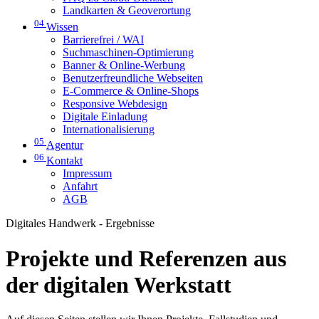
Landkarten & Geoverortung
04
Wissen
Barrierefrei / WAI
Suchmaschinen-Optimierung
Banner & Online-Werbung
Benutzerfreundliche Webseiten
E-Commerce & Online-Shops
Responsive Webdesign
Digitale Einladung
Internationalisierung
05
Agentur
06
Kontakt
Impressum
Anfahrt
AGB
Digitales Handwerk - Ergebnisse
Projekte und Referenzen aus
der digitalen Werkstatt