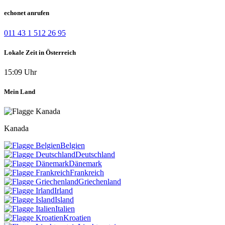
echonet anrufen
011 43 1 512 26 95
Lokale Zeit in Österreich
15:09 Uhr
Mein Land
Kanada
Belgien
Deutschland
Dänemark
Frankreich
Griechenland
Irland
Island
Italien
Kroatien