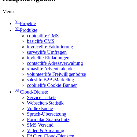
Menü
01
Projekte
02
Produkte
contentlife CMS
basiclife CMS
invoicelife Fakturierung
surveylife Umfragen
invitelife Einladungen
contactlife Adressverwaltung
xmaslife Adventkalender
volunteerlife Freiwilligenbörse
saleslife B2B-Marketing
cookielife Cookie-Banner
03
Cloud-Dienste
Service Tickets
Webseiten-Statistik
Volltextsuche
Sprach-Übersetzung
Formular-Spamschutz
SMS Versand
Video & Streaming
FAQ zu Cloud-Diensten