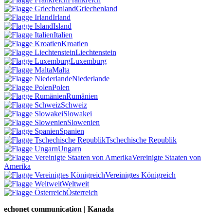
Griechenland
Irland
Island
Italien
Kroatien
Liechtenstein
Luxemburg
Malta
Niederlande
Polen
Rumänien
Schweiz
Slowakei
Slowenien
Spanien
Tschechische Republik
Ungarn
Vereinigte Staaten von
Amerika
Vereinigtes Königreich
Weltweit
Österreich
echonet communication | Kanada