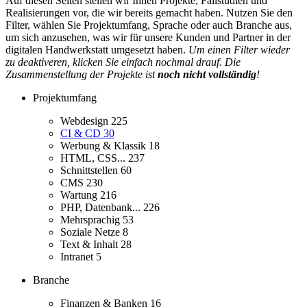
Auf diesen Seiten stellen wir Ihnen Projekte, Fallstudien und
Realisierungen vor, die wir bereits gemacht haben. Nutzen Sie den
Filter, wählen Sie Projektumfang, Sprache oder auch Branche aus,
um sich anzusehen, was wir für unsere Kunden und Partner in der
digitalen Handwerkstatt umgesetzt haben.
Um einen Filter wieder
zu deaktiveren, klicken Sie einfach nochmal drauf. Die
Zusammenstellung der Projekte ist
noch nicht vollständig
!
Projektumfang
Webdesign
225
CI & CD
30
Werbung & Klassik
18
HTML, CSS...
237
Schnittstellen
60
CMS
230
Wartung
216
PHP, Datenbank...
226
Mehrsprachig
53
Soziale Netze
8
Text & Inhalt
28
Intranet
5
Branche
Finanzen & Banken
16