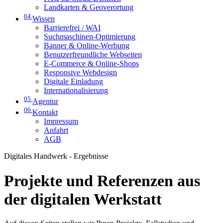
Landkarten & Geoverortung
04
Wissen
Barrierefrei / WAI
Suchmaschinen-Optimierung
Banner & Online-Werbung
Benutzerfreundliche Webseiten
E-Commerce & Online-Shops
Responsive Webdesign
Digitale Einladung
Internationalisierung
05
Agentur
06
Kontakt
Impressum
Anfahrt
AGB
Digitales Handwerk - Ergebnisse
Projekte und Referenzen aus
der digitalen Werkstatt