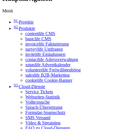
Menü
01
Projekte
02
Produkte
contentlife CMS
basiclife CMS
invoicelife Fakturierung
surveylife Umfragen
invitelife Einladungen
contactlife Adressverwaltung
xmaslife Adventkalender
volunteerlife Freiwilligenbörse
saleslife B2B-Marketing
cookielife Cookie-Banner
03
Cloud-Dienste
Service Tickets
Webseiten-Statistik
Volltextsuche
Sprach-Übersetzung
Formular-Spamschutz
SMS Versand
Video & Streaming
FAQ zu Cloud-Diensten