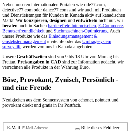
Neben unseren internationalen Portalen wie ride77.com,
detective77.com oder dance77.com sind wir auch mit Produkten
und Dienstleistungen für Kunden in Kanada aktiv auf kanadischen
Markt. Wir
konzipieren
,
designen
und
entwickeln
nicht nur, wir
beraten
auch in Sachen
barrierefreie Internetseiten
,
E-Commerce
,
Benutzerfreundlichkeit
und
Suchmaschinen-Optimierung
. Auch
unsere Produkte wie das
Einladungsmanagement &
Gästelistenmanagement
invite.life oder das
Umfragesystem
survey.life
werden von uns in Kanada angeboten.
Unsere
Geschäftszeiten
sind von 9 bis 18 Uhr von Montag bis
Freitag.
Preisangaben in CAD
sind zur Information gedacht, wir
verrechnen alle Produkte in der Währung Euro.
Böse, Provokant, Zynisch, Persönlich -
und eine Freude
Neuigkeiten aus dem Sonnensystem von echonet, pointiert und
provokant direkt und gratis in Ihr Postfach.
Datenschutz-Information zum Newsletter
E-Mail
Bitte dieses Feld leer