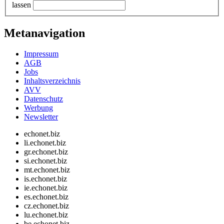
lassen
Metanavigation
Impressum
AGB
Jobs
Inhaltsverzeichnis
AVV
Datenschutz
Werbung
Newsletter
echonet.biz
li.echonet.biz
gr.echonet.biz
si.echonet.biz
mt.echonet.biz
is.echonet.biz
ie.echonet.biz
es.echonet.biz
cz.echonet.biz
lu.echonet.biz
be.echonet.biz