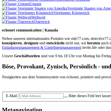
Ungarn
Vereinigte Staaten von Ame
Vereinigtes Königreich
Weltweit
Österreich
echonet communication | Kanada
Neben unseren internationalen Portalen wie ride77.com, detective77
konzipieren
,
designen
und
entwickeln
nicht nur, wir
beraten
auch 
Einladungsmanagement & Gästelistenmanagement
invite.life oder da
Unsere
Geschäftszeiten
sind von 9 bis 18 Uhr von Montag bis Freita
Böse, Provokant, Zynisch, Persönlich - un
Neuigkeiten aus dem Sonnensystem von echonet, pointiert und provokan
Datenschutz-Information zum Newsletter
E-Mail
Bitte dieses Feld leer lasse
Metanavigation