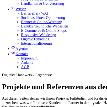
Landkarten & Geoverortung
04
Wissen
Barrierefrei / WAI
Suchmaschinen-Optimierung
Banner & Online-Werbung
Benutzerfreundliche Webseiten
E-Commerce & Online-Shops
Responsive Webdesign
Digitale Einladung
Internationalisierung
05
Agentur
06
Kontakt
Impressum
Anfahrt
AGB
Digitales Handwerk - Ergebnisse
Projekte und Referenzen aus der
Auf diesen Seiten stellen wir Ihnen Projekte, Fallstudien und Realis
anzusehen, was wir für unsere Kunden und Partner in der digitalen 
Projekte ist
noch nicht vollständig
!