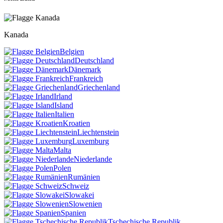
Kanada
Belgien
Deutschland
Dänemark
Frankreich
Griechenland
Irland
Island
Italien
Kroatien
Liechtenstein
Luxemburg
Malta
Niederlande
Polen
Rumänien
Schweiz
Slowakei
Slowenien
Spanien
Tschechische Republik