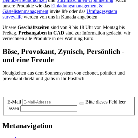
Benutzerfreundlichkeit
und
Suchmaschinen-Optimierung
. Auch
unsere Produkte wie das
Einladungsmanagement &
Gästelistenmanagement
invite.life oder das
Umfragesystem
survey.life
werden von uns in Kanada angeboten.
Unsere
Geschäftszeiten
sind von 9 bis 18 Uhr von Montag bis
Freitag.
Preisangaben in CAD
sind zur Information gedacht, wir
verrechnen alle Produkte in der Währung Euro.
Böse, Provokant, Zynisch, Persönlich -
und eine Freude
Neuigkeiten aus dem Sonnensystem von echonet, pointiert und
provokant direkt und gratis in Ihr Postfach.
Datenschutz-Information zum Newsletter
E-Mail
Bitte dieses Feld leer
lassen
Metanavigation