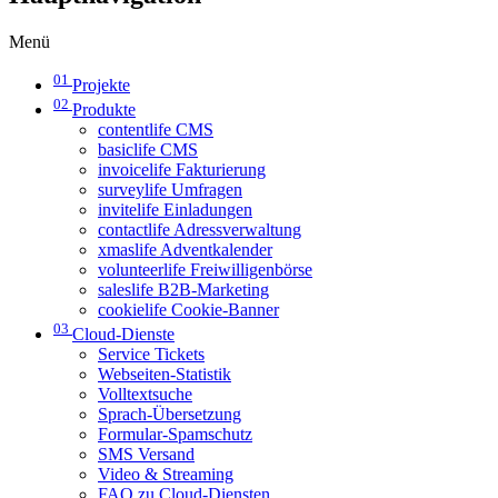
Menü
01
Projekte
02
Produkte
contentlife CMS
basiclife CMS
invoicelife Fakturierung
surveylife Umfragen
invitelife Einladungen
contactlife Adressverwaltung
xmaslife Adventkalender
volunteerlife Freiwilligenbörse
saleslife B2B-Marketing
cookielife Cookie-Banner
03
Cloud-Dienste
Service Tickets
Webseiten-Statistik
Volltextsuche
Sprach-Übersetzung
Formular-Spamschutz
SMS Versand
Video & Streaming
FAQ zu Cloud-Diensten