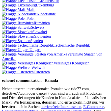
Liechtenstein
Luxemburg
Malta
Niederlande
Polen
Rumänien
Schweiz
Slowakei
Slowenien
Spanien
Tschechische Republik
Ungarn
Vereinigte Staaten von
Amerika
Vereinigtes Königreich
Weltweit
Österreich
echonet communication | Kanada
Neben unseren internationalen Portalen wie ride77.com,
detective77.com oder dance77.com sind wir auch mit Produkten
und Dienstleistungen für Kunden in Kanada aktiv auf kanadischen
Markt. Wir
konzipieren
,
designen
und
entwickeln
nicht nur, wir
beraten
auch in Sachen
barrierefreie Internetseiten
,
E-Commerce
,