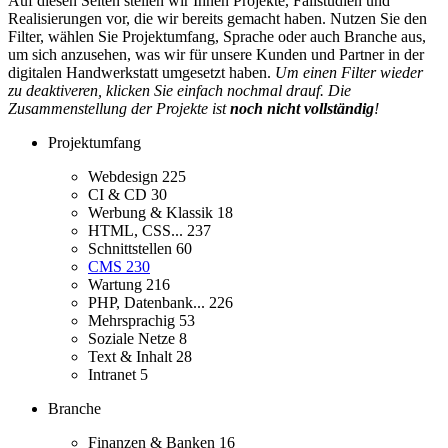
Auf diesen Seiten stellen wir Ihnen Projekte, Fallstudien und
Realisierungen vor, die wir bereits gemacht haben. Nutzen Sie den
Filter, wählen Sie Projektumfang, Sprache oder auch Branche aus,
um sich anzusehen, was wir für unsere Kunden und Partner in der
digitalen Handwerkstatt umgesetzt haben.
Um einen Filter wieder
zu deaktiveren, klicken Sie einfach nochmal drauf. Die
Zusammenstellung der Projekte ist
noch nicht vollständig
!
Projektumfang
Webdesign
225
CI & CD
30
Werbung & Klassik
18
HTML, CSS...
237
Schnittstellen
60
CMS
230
Wartung
216
PHP, Datenbank...
226
Mehrsprachig
53
Soziale Netze
8
Text & Inhalt
28
Intranet
5
Branche
Finanzen & Banken
16