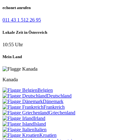
echonet anrufen
011 43 1 512 26 95
Lokale Zeit in Österreich
10:55 Uhr
Mein Land
Kanada
Belgien
Deutschland
Dänemark
Frankreich
Griechenland
Irland
Island
Italien
Kroatien