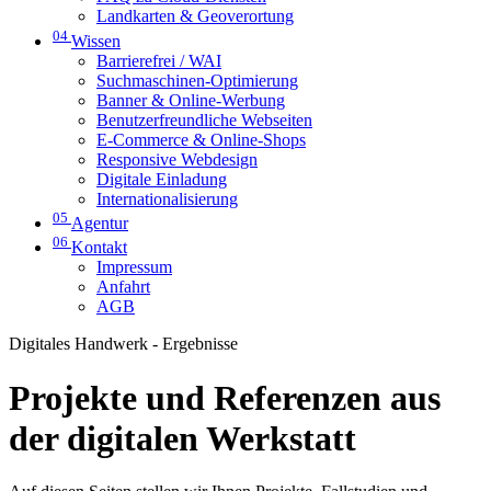
Landkarten & Geoverortung
04
Wissen
Barrierefrei / WAI
Suchmaschinen-Optimierung
Banner & Online-Werbung
Benutzerfreundliche Webseiten
E-Commerce & Online-Shops
Responsive Webdesign
Digitale Einladung
Internationalisierung
05
Agentur
06
Kontakt
Impressum
Anfahrt
AGB
Digitales Handwerk - Ergebnisse
Projekte und Referenzen aus
der digitalen Werkstatt