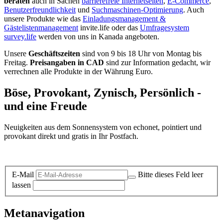
beraten
auch in Sachen
barrierefreie Internetseiten
,
E-Commerce
,
Benutzerfreundlichkeit
und
Suchmaschinen-Optimierung
. Auch
unsere Produkte wie das
Einladungsmanagement &
Gästelistenmanagement
invite.life oder das
Umfragesystem
survey.life
werden von uns in Kanada angeboten.
Unsere
Geschäftszeiten
sind von 9 bis 18 Uhr von Montag bis
Freitag.
Preisangaben in CAD
sind zur Information gedacht, wir
verrechnen alle Produkte in der Währung Euro.
Böse, Provokant, Zynisch, Persönlich -
und eine Freude
Neuigkeiten aus dem Sonnensystem von echonet, pointiert und
provokant direkt und gratis in Ihr Postfach.
Datenschutz-Information zum Newsletter
E-Mail
Bitte dieses Feld leer
lassen
Metanavigation