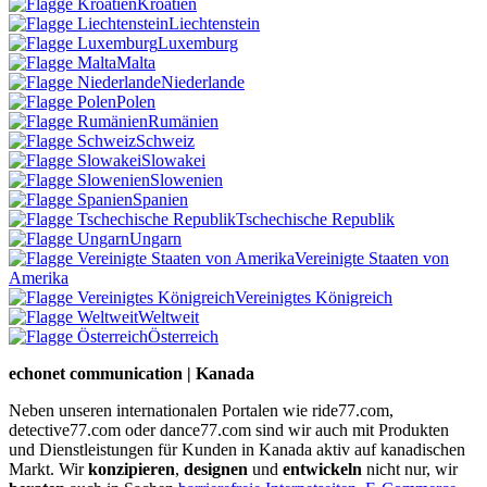
Kroatien
Liechtenstein
Luxemburg
Malta
Niederlande
Polen
Rumänien
Schweiz
Slowakei
Slowenien
Spanien
Tschechische Republik
Ungarn
Vereinigte Staaten von
Amerika
Vereinigtes Königreich
Weltweit
Österreich
echonet communication | Kanada
Neben unseren internationalen Portalen wie ride77.com,
detective77.com oder dance77.com sind wir auch mit Produkten
und Dienstleistungen für Kunden in Kanada aktiv auf kanadischen
Markt. Wir
konzipieren
,
designen
und
entwickeln
nicht nur, wir