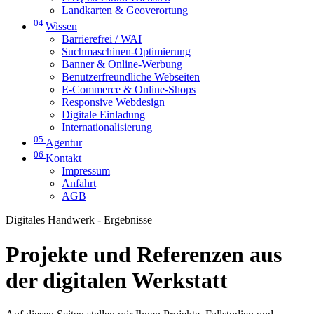
Landkarten & Geoverortung
04
Wissen
Barrierefrei / WAI
Suchmaschinen-Optimierung
Banner & Online-Werbung
Benutzerfreundliche Webseiten
E-Commerce & Online-Shops
Responsive Webdesign
Digitale Einladung
Internationalisierung
05
Agentur
06
Kontakt
Impressum
Anfahrt
AGB
Digitales Handwerk - Ergebnisse
Projekte und Referenzen aus
der digitalen Werkstatt