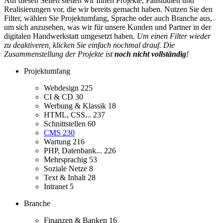
Auf diesen Seiten stellen wir Ihnen Projekte, Fallstudien und
Realisierungen vor, die wir bereits gemacht haben. Nutzen Sie den
Filter, wählen Sie Projektumfang, Sprache oder auch Branche aus,
um sich anzusehen, was wir für unsere Kunden und Partner in der
digitalen Handwerkstatt umgesetzt haben.
Um einen Filter wieder
zu deaktiveren, klicken Sie einfach nochmal drauf. Die
Zusammenstellung der Projekte ist
noch nicht vollständig
!
Projektumfang
Webdesign
225
CI & CD
30
Werbung & Klassik
18
HTML, CSS...
237
Schnittstellen
60
CMS
230
Wartung
216
PHP, Datenbank...
226
Mehrsprachig
53
Soziale Netze
8
Text & Inhalt
28
Intranet
5
Branche
Finanzen & Banken
16