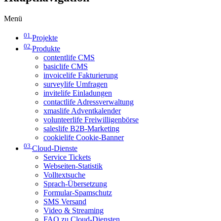
Menü
01
Projekte
02
Produkte
contentlife CMS
basiclife CMS
invoicelife Fakturierung
surveylife Umfragen
invitelife Einladungen
contactlife Adressverwaltung
xmaslife Adventkalender
volunteerlife Freiwilligenbörse
saleslife B2B-Marketing
cookielife Cookie-Banner
03
Cloud-Dienste
Service Tickets
Webseiten-Statistik
Volltextsuche
Sprach-Übersetzung
Formular-Spamschutz
SMS Versand
Video & Streaming
FAQ zu Cloud-Diensten