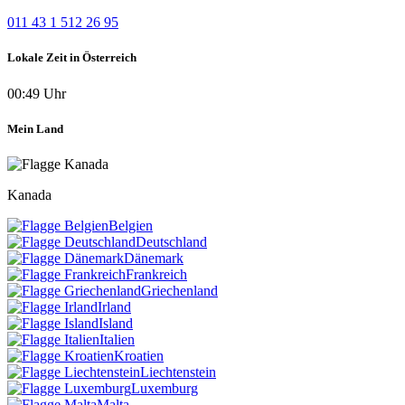
011 43 1 512 26 95
Lokale Zeit in Österreich
00:49 Uhr
Mein Land
Kanada
Belgien
Deutschland
Dänemark
Frankreich
Griechenland
Irland
Island
Italien
Kroatien
Liechtenstein
Luxemburg
Malta