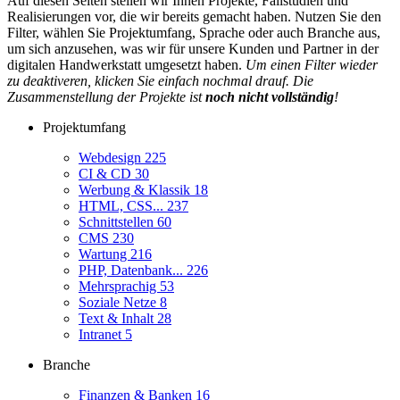
Auf diesen Seiten stellen wir Ihnen Projekte, Fallstudien und
Realisierungen vor, die wir bereits gemacht haben. Nutzen Sie den
Filter, wählen Sie Projektumfang, Sprache oder auch Branche aus,
um sich anzusehen, was wir für unsere Kunden und Partner in der
digitalen Handwerkstatt umgesetzt haben.
Um einen Filter wieder
zu deaktiveren, klicken Sie einfach nochmal drauf. Die
Zusammenstellung der Projekte ist
noch nicht vollständig
!
Projektumfang
Webdesign
225
CI & CD
30
Werbung & Klassik
18
HTML, CSS...
237
Schnittstellen
60
CMS
230
Wartung
216
PHP, Datenbank...
226
Mehrsprachig
53
Soziale Netze
8
Text & Inhalt
28
Intranet
5
Branche
Finanzen & Banken
16