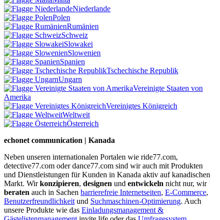
Niederlande
Polen
Rumänien
Schweiz
Slowakei
Slowenien
Spanien
Tschechische Republik
Ungarn
Vereinigte Staaten von
Amerika
Vereinigtes Königreich
Weltweit
Österreich
echonet communication | Kanada
Neben unseren internationalen Portalen wie ride77.com,
detective77.com oder dance77.com sind wir auch mit Produkten
und Dienstleistungen für Kunden in Kanada aktiv auf kanadischen
Markt. Wir
konzipieren
,
designen
und
entwickeln
nicht nur, wir
beraten
auch in Sachen
barrierefreie Internetseiten
,
E-Commerce
,
Benutzerfreundlichkeit
und
Suchmaschinen-Optimierung
. Auch
unsere Produkte wie das
Einladungsmanagement &
Gästelistenmanagement
invite.life oder das
Umfragesystem