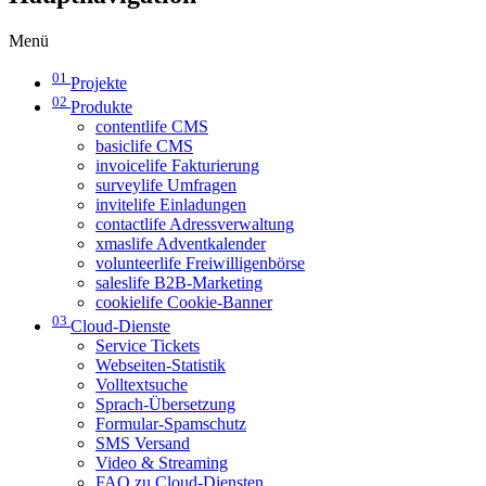
Menü
01
Projekte
02
Produkte
contentlife CMS
basiclife CMS
invoicelife Fakturierung
surveylife Umfragen
invitelife Einladungen
contactlife Adressverwaltung
xmaslife Adventkalender
volunteerlife Freiwilligenbörse
saleslife B2B-Marketing
cookielife Cookie-Banner
03
Cloud-Dienste
Service Tickets
Webseiten-Statistik
Volltextsuche
Sprach-Übersetzung
Formular-Spamschutz
SMS Versand
Video & Streaming
FAQ zu Cloud-Diensten