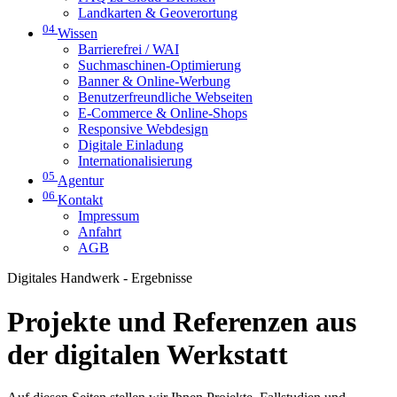
Landkarten & Geoverortung
04
Wissen
Barrierefrei / WAI
Suchmaschinen-Optimierung
Banner & Online-Werbung
Benutzerfreundliche Webseiten
E-Commerce & Online-Shops
Responsive Webdesign
Digitale Einladung
Internationalisierung
05
Agentur
06
Kontakt
Impressum
Anfahrt
AGB
Digitales Handwerk - Ergebnisse
Projekte und Referenzen aus
der digitalen Werkstatt