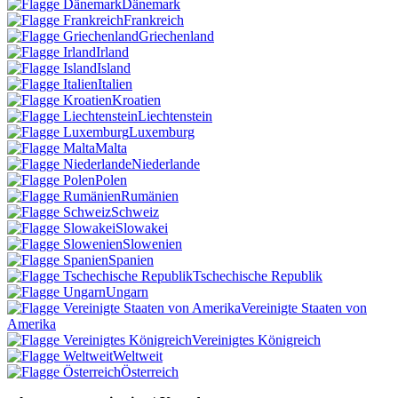
Dänemark
Frankreich
Griechenland
Irland
Island
Italien
Kroatien
Liechtenstein
Luxemburg
Malta
Niederlande
Polen
Rumänien
Schweiz
Slowakei
Slowenien
Spanien
Tschechische Republik
Ungarn
Vereinigte Staaten von
Amerika
Vereinigtes Königreich
Weltweit
Österreich