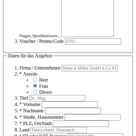
Fragen, Spezfikationen...
Voucher / Promo-Code
Daten für das Angebot
Firma / Unternehmen
* Anrede
Herr
Frau
Divers
Titel
* Vorname
* Nachname
* Straße, Hausnummer
* PLZ, Ort/Stadt
Land