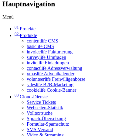
Hauptnavigation
Menü
01
Projekte
02
Produkte
contentlife CMS
basiclife CMS
invoicelife Fakturierung
surveylife Umfragen
invitelife Einladungen
contactlife Adressverwaltung
xmaslife Adventkalender
volunteerlife Freiwilligenbörse
saleslife B2B-Marketing
cookielife Cookie-Banner
03
Cloud-Dienste
Service Tickets
Webseiten-Statistik
Volltextsuche
Sprach-Übersetzung
Formular-Spamschutz
SMS Versand
Video & Streaming