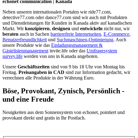
echonet communication | Kanada
Neben unseren internationalen Portalen wie ride77.com,
detective77.com oder dance77.com sind wir auch mit Produkten
und Dienstleistungen für Kunden in Kanada aktiv auf kanadischen
Markt. Wir
konzipieren
,
designen
und
entwickeln
nicht nur, wir
beraten
auch in Sachen
barrierefreie Internetseiten
,
E-Commerce
,
Benutzerfreundlichkeit
und
Suchmaschinen-Optimierung
. Auch
unsere Produkte wie das
Einladungsmanagement &
Gästelistenmanagement
invite.life oder das
Umfragesystem
survey.life
werden von uns in Kanada angeboten.
Unsere
Geschäftszeiten
sind von 9 bis 18 Uhr von Montag bis
Freitag.
Preisangaben in CAD
sind zur Information gedacht, wir
verrechnen alle Produkte in der Währung Euro.
Böse, Provokant, Zynisch, Persönlich -
und eine Freude
Neuigkeiten aus dem Sonnensystem von echonet, pointiert und
provokant direkt und gratis in Ihr Postfach.
Datenschutz-Information zum Newsletter