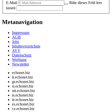
E-Mail
Bitte dieses Feld leer
lassen
Metanavigation
Impressum
AGB
Jobs
Inhaltsverzeichnis
AVV
Datenschutz
Werbung
Newsletter
echonet.biz
li.echonet.biz
gr.echonet.biz
si.echonet.biz
mt.echonet.biz
is.echonet.biz
ie.echonet.biz
es.echonet.biz
cz.echonet.biz